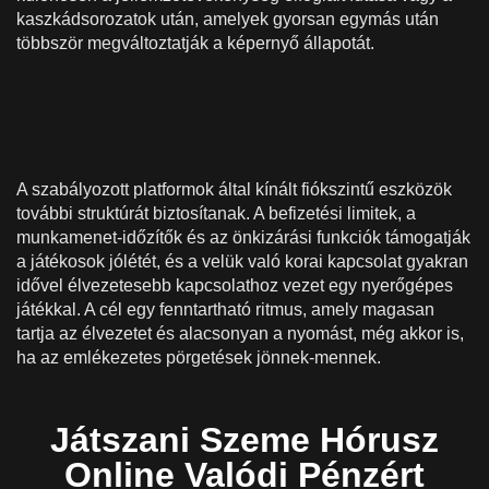
kaszkádsorozatok után, amelyek gyorsan egymás után
többször megváltoztatják a képernyő állapotát.
A szabályozott platformok által kínált fiókszintű eszközök
további struktúrát biztosítanak. A befizetési limitek, a
munkamenet-időzítők és az önkizárási funkciók támogatják
a játékosok jólétét, és a velük való korai kapcsolat gyakran
idővel élvezetesebb kapcsolathoz vezet egy nyerőgépes
játékkal. A cél egy fenntartható ritmus, amely magasan
tartja az élvezetet és alacsonyan a nyomást, még akkor is,
ha az emlékezetes pörgetések jönnek-mennek.
Játszani Szeme Hórusz
Online Valódi Pénzért