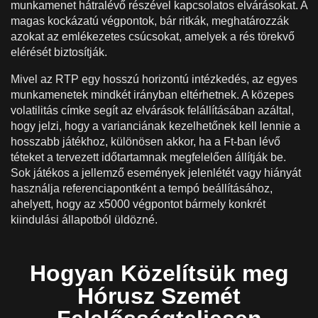
munkamenet hátralévő részével kapcsolatos elvárásokat. A
magas kockázatú végpontok, bár ritkák, meghatározzák
azokat az emlékezetes csúcsokat, amelyek a rés törekvő
elérését biztosítják.
Mivel az RTP egy hosszú horizontú intézkedés, az egyes
munkamenetek mindkét irányban eltérhetnek. A közepes
volatilitás címke segít az elvárások felállításában azáltal,
hogy jelzi, hogy a varianciának kezelhetőnek kell lennie a
hosszabb játékhoz, különösen akkor, ha a Ft-ban lévő
téteket a tervezett időtartamnak megfelelően állítják be.
Sok játékos a jellemző események jelenlétét vagy hiányát
használja referenciapontként a tempó beállításához,
ahelyett, hogy az x5000 végpontot bármely konkrét
kiindulási állapotból üldözné.
Hogyan Közelítsük meg
Hórusz Szemét