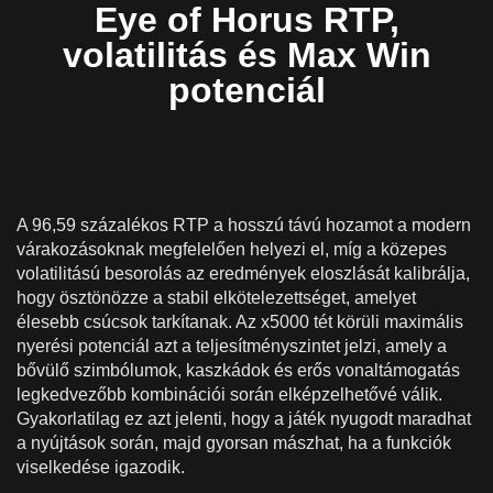
Eye of Horus RTP,
volatilitás és Max Win
potenciál
A 96,59 százalékos RTP a hosszú távú hozamot a modern
várakozásoknak megfelelően helyezi el, míg a közepes
volatilitású besorolás az eredmények eloszlását kalibrálja,
hogy ösztönözze a stabil elkötelezettséget, amelyet
élesebb csúcsok tarkítanak. Az x5000 tét körüli maximális
nyerési potenciál azt a teljesítményszintet jelzi, amely a
bővülő szimbólumok, kaszkádok és erős vonaltámogatás
legkedvezőbb kombinációi során elképzelhetővé válik.
Gyakorlatilag ez azt jelenti, hogy a játék nyugodt maradhat
a nyújtások során, majd gyorsan mászhat, ha a funkciók
viselkedése igazodik.