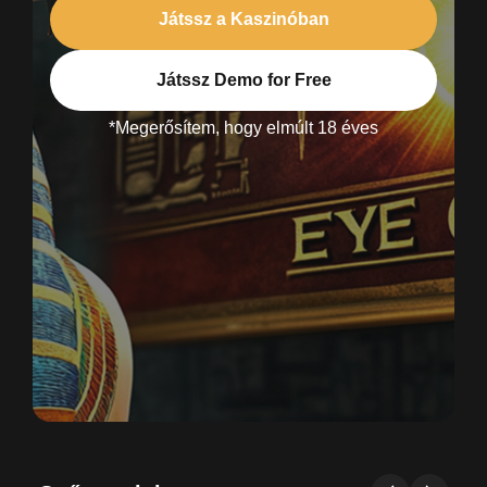
Játssz a Kaszinóban
Játssz Demo for Free
*Megerősítem, hogy elmúlt 18 éves