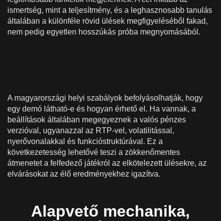
ismertség, mint a teljesítmény, és a leghasznosabb tanulás
általában a különféle rövid ülések megfigyeléséből fakad,
nem pedig egyetlen hosszúkás próba megnyomásából.
A magyarországi helyi szabályok befolyásolhatják, hogy
egy demó látható-e és hogyan érhető el. Ha vannak, a
beállítások általában megegyeznek a valós pénzes
verzióval, ugyanazzal az RTP-vel, volatilitással,
nyerővonalakkal és funkcióstruktúrával. Ez a
következetesség lehetővé teszi a zökkenőmentes
átmenetet a felfedező játékról az elkötelezett ülésekre, az
elvárásokat az élő eredményekhez igazítva.
Alapvető mechanika,