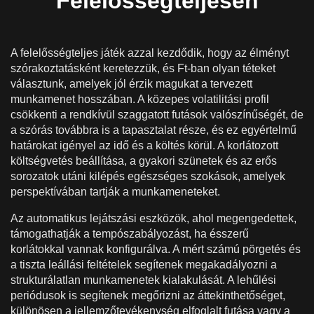
Felelősségteljesen
A felelősségteljes játék azzal kezdődik, hogy az élményt
szórakoztatásként keretezzük, és Ft-ban olyan téteket
választunk, amelyek jól érzik magukat a tervezett
munkamenet hosszában. A közepes volatilitási profil
csökkenti a rendkívül szaggatott futások valószínűségét, de
a szórás továbbra is a tapasztalat része, és ez egyértelmű
határokat igényel az idő és a költés körül. A korlátozott
költségvetés beállítása, a gyakori szünetek és az erős
sorozatok utáni kilépés egészséges szokások, amelyek
perspektívában tartják a munkameneteket.
Az automatikus lejátszási eszközök, ahol megengedettek,
támogathatják a tempószabályozást, ha ésszerű
korlátokkal vannak konfigurálva. A mért számú pörgetés és
a tiszta leállási feltételek segítenek megakadályozni a
strukturálatlan munkamenetek kialakulását. A lehűlési
periódusok is segítenek megőrizni az áttekinthetőséget,
különösen a jellemzőtevékenység elfoglalt futása vagy a