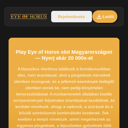
Bejelentkezés
Letölt
Play Eye of Horus slot Magyarországon
— Nyerj akár 20 000x-et
A klasszikus résritmus találkozik a formátumunkban
éles, mért áramlással, ahol a pörgetések mérsékelt
ütemben mozognak, és a jellemző események kielégítő
ütemben esnek be, nem pedig könyörtelen
lemorzsolódással. A munkamenetek általában kisebb
sornyeremények folyamatos áramlásával kezdődnek, és
lendület növekszik, ahogy a vadonok, a szórások és a
bővülő szimbólumok kombinálódni kezdenek. Sok
esetben a tempó növekszik, amint megérkeznek az
ingyenes pörgetések, a lépcsőzetes győzelmek több